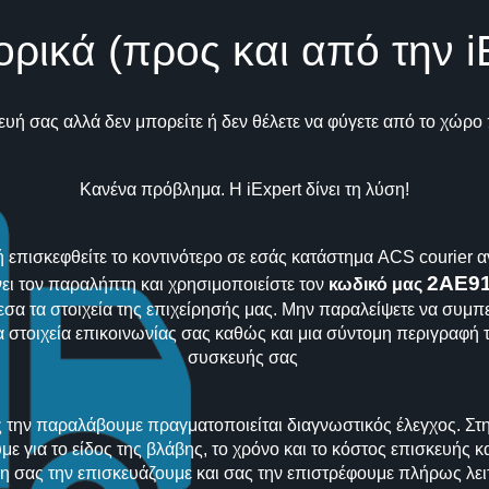
ορικά (προς και από την 
υή σας αλλά δεν μπορείτε ή δεν θέλετε να φύγετε από το χώρο
Κανένα πρόβλημα. Η iExpert δίνει τη λύση!
 επισκεφθείτε το κοντινότερο σε εσάς κατάστημα ACS courier α
2AE9
ι τον παραλήπτη και χρησιμοποιείστε τον
κωδικό μας
εσα τα στοιχεία της επιχείρησής μας. Μην παραλείψετε να συμπ
 στοιχεία επικοινωνίας σας καθώς και μια σύντομη περιγραφή 
συσκευής σας
 την παραλάβουμε πραγματοποιείται διαγνωστικός έλεγχος. Στη
ε για το είδος της βλάβης, το χρόνο και το κόστος επισκευής κα
σας την επισκευάζουμε και σας την επιστρέφουμε πλήρως λει