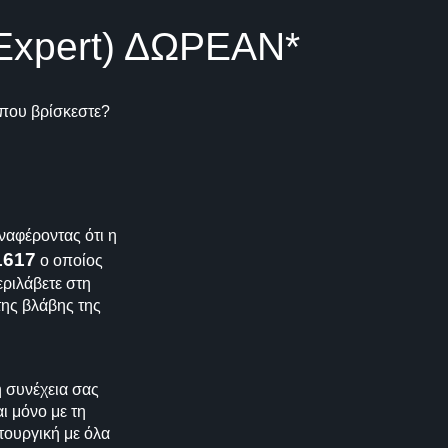
iExpert) ΔΩΡΕΑΝ*
 που βρίσκεστε?
ναφέροντας ότι η
1617
ο οποίος
εριλάβετε στη
της βλάβης της
 συνέχεια σας
ι μόνο με τη
τουργική με όλα